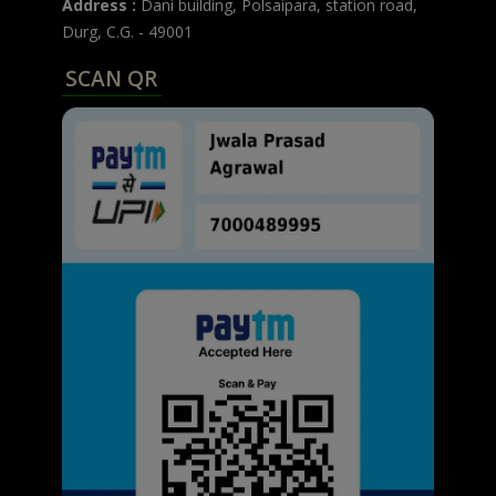
Address :
Dani building, Polsaipara, station road,
Durg, C.G. - 49001
SCAN QR