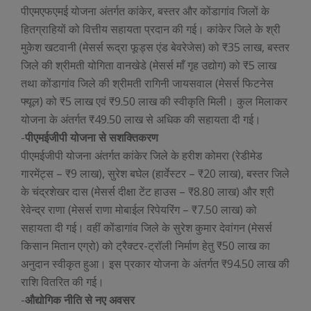
पीएमएफएमई योजना अंतर्गत कांकेर, बस्तर और कोंडागांव जिलों के
हितग्राहियों को वित्तीय सहायता प्रदान की गई। कांकेर जिले के श्री
मुकेश खटवानी (मेसर्स रूद्रा फूड्स एंड बेवरेजेस) को ₹35 लाख, बस्तर
जिले की श्रीमती योगिता वानखेडे (मेसर्स माँ गृह उद्योग) को ₹5 लाख
तथा कोंडागांव जिले की श्रीमती रागिनी जायसवाल (मेसर्स फिटनेस
फ्यूल) को ₹5 लाख एवं ₹9.50 लाख की स्वीकृति मिली। कुल मिलाकर
योजना के अंतर्गत ₹49.50 लाख से अधिक की सहायता दी गई।
-
पीएमईजीपी योजना से सशक्तिकरण
पीएमईजीपी योजना अंतर्गत कांकेर जिले के हरीश कोमरा (रेडीमेड
गारमेंट्स – ₹9 लाख), सुरेश बघेल (हार्वेस्टर – ₹20 लाख), बस्तर जिले
के चंद्रशेखर दास (मेसर्स दीक्षा टेंट हाउस – ₹8.80 लाख) और श्री
रेवेन्द्र राणा (मेसर्स राणा मोबाईल रिपेयरिंग – ₹7.50 लाख) को
सहायता दी गई। वहीं कोंडागांव जिले के सुरेश कुमार देवांगन (मेसर्स
किसान मितान एग्रो) को ट्रैक्टर-ट्रॉली निर्माण हेतु ₹50 लाख का
अनुदान स्वीकृत हुआ। इस प्रकार योजना के अंतर्गत ₹94.50 लाख की
राशि वितरित की गई।
-
औद्योगिक नीति से नए अवसर