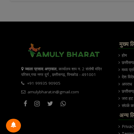
मुख्य ल
होम
छत्तीसग
ज्वाला प्रसाद अग्रवाल
, कार्यालय शाप न. 2 संतोषी मंदिर
मध्य प्र
परिसर,गया नगर दुर्ग , छत्तीसगढ़, पिनकोड - 491001
देश विदे
+91 99935 90905
अपराध
छत्तीसग
amulybharat.in@gmail.com
जरा हट 
संपर्क कर
अन्य ल
Privac
Terms