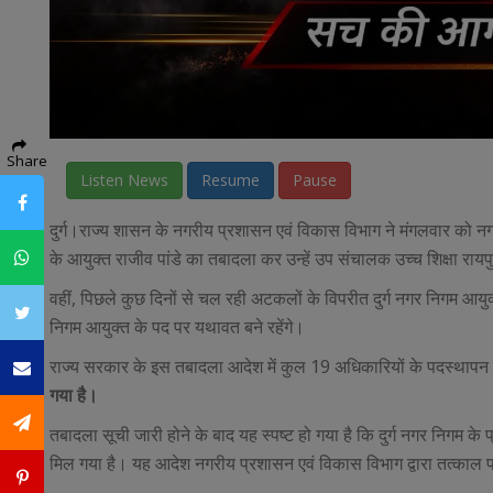
Share
Listen News
Resume
Pause
Facebook
दुर्ग।राज्य शासन के नगरीय प्रशासन एवं विकास विभाग ने मंगलवार को 
Whatsapp
के आयुक्त राजीव पांडे का तबादला कर उन्हें उप संचालक उच्च शिक्षा रायपु
वहीं, पिछले कुछ दिनों से चल रही अटकलों के विपरीत दुर्ग नगर निगम आयु
Twitter
निगम आयुक्त के पद पर यथावत बने रहेंगे।
राज्य सरकार के इस तबादला आदेश में कुल 19 अधिकारियों के पदस्थापन 
Email
गया है।
SMS
तबादला सूची जारी होने के बाद यह स्पष्ट हो गया है कि दुर्ग नगर निगम क
मिल गया है। यह आदेश नगरीय प्रशासन एवं विकास विभाग द्वारा तत्काल प
Pintrest