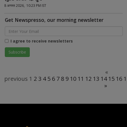
8 अगस्त 2026, 10:23 PM IST
Get Newspresso, our morning newsletter
I agree to receive newsletters
«
previous
1
2
3
4
5
6
7
8
9
10
11
12
13
14
15
16
1
»