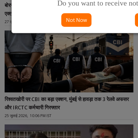
Do you want to receive not
बोरसी एडॉप्शन सेंटर में नाबालिग से कथित अश्लील हरकत, POCSO
एक्ट में डॉक्टर गिरफ्तार
Not Now
27 जुलाई 2026, 04:19 PM IST
रिश्वतखोरी पर CBI का बड़ा एक्शन, मुंबई से हावड़ा तक 3 रेलवे अफसर
और IRCTC कर्मचारी गिरफ्तार
25 जुलाई 2026, 10:06 PM IST