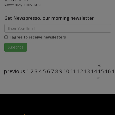
8 अगस्त 2026, 10:05 PM IST
Get Newspresso, our morning newsletter
I agree to receive newsletters
«
previous
1
2
3
4
5
6
7
8
9
10
11
12
13
14
15
16
1
»