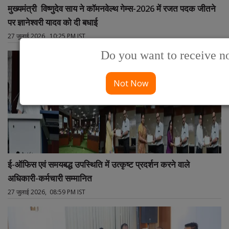
मुख्यमंत्री विष्णुदेव साय ने कॉमनवेल्थ गेम्स-2026 में रजत पदक जीतने
पर ज्ञानेश्वरी यादव को दी बधाई
27 जुलाई 2026, 10:25 PM IST
Do you want to receive no
Not Now
ई-ऑफिस एवं समयबद्ध उपस्थिति में उत्कृष्ट प्रदर्शन करने वाले
अधिकारी-कर्मचारी सम्मानित
27 जुलाई 2026, 08:59 PM IST