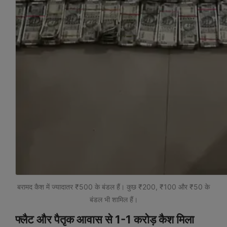
बरामद कैश में ज्यादातर ₹500 के बंडल हैं। कुछ ₹200, ₹100 और ₹50 के
बंडल भी शामिल हैं।
फ्लैट और पैतृक आवास से 1-1 करोड़ कैश मिला