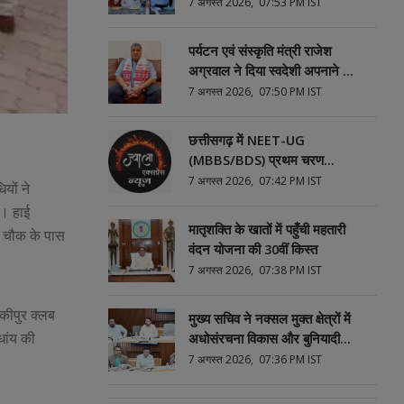
अग्रवाल
7 अगस्त 2026, 07:53 PM IST
पर्यटन एवं संस्कृति मंत्री राजेश
अग्रवाल ने दिया स्वदेशी अपनाने का
संदेश
7 अगस्त 2026, 07:50 PM IST
छत्तीसगढ़ में NEET-UG
(MBBS/BDS) प्रथम चरण
काउंसिलिंग हेतु ऑनलाईन आवेदन
7 अगस्त 2026, 07:42 PM IST
यों ने
प्रारंभ
ा। हाई
मातृशक्ति के खातों में पहुँची महतारी
म चौक के पास
वंदन योजना की 30वीं किस्त
7 अगस्त 2026, 07:38 PM IST
ंकीपुर क्लब
मुख्य सचिव ने नक्सल मुक्त क्षेत्रों में
धांय की
अधोसंरचना विकास और बुनियादी
सुविधाओं को प्राथमिकता देने के दिए
7 अगस्त 2026, 07:36 PM IST
निर्देश