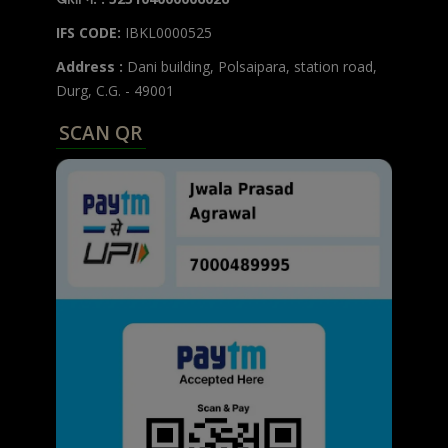
IFS CODE:
IBKL0000525
Address :
Dani building, Polsaipara, station road,
Durg, C.G. - 49001
SCAN QR