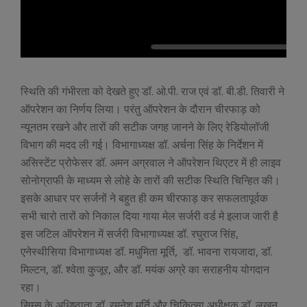
स्थिति की गंभीरता को देखते हुए डॉ. ओ.पी. राज एवं डॉ. बी.डी. तिवारी ने
ऑपरेशन का निर्णय लिया। परंतु ऑपरेशन के दौरान चीरफाड़ को
न्यूनतम रखने और तारों की सटीक जगह जानने के लिए रेडियोलॉजी
विभाग की मदद ली गई। विभागाध्यक्ष डॉ. अर्चना सिंह के निर्देशन में
असिस्टेंट प्रोफेसर डॉ. अमन अग्रवाल ने ऑपरेशन थिएटर में ही लाइव
सोनोग्राफी के माध्यम से लोहे के तारों की सटीक स्थिति चिन्हित की।
इसके आधार पर सर्जनों ने बहुत ही कम चीरफाड़ कर सफलतापूर्वक
सभी चारो तारों को निकाल दिया गाया मेल सर्जरी वर्ड मे इलाज जारी है
इस जटिल ऑपरेशन में सर्जरी विभागाध्यक्ष डॉ. रघुराज सिंह,
एनेस्थीसिया विभागाध्यक्ष डॉ. मधुमिता मूर्ति, डॉ. भावना रायजादा, डॉ.
मिल्टन, डॉ. श्वेता कुजूर, और डॉ. मयंक अग्रे का सराहनीय योगदान
रहा।
सिम्स के अधिष्ठाता डॉ. रमनेश मूर्ति और चिकित्सा अधीक्षक डॉ. लखन