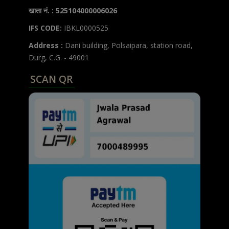
खाता नं. : 525104000006026
IFS CODE:
IBKL0000525
Address :
Dani building, Polsaipara, station road,
Durg, C.G. - 49001
SCAN QR