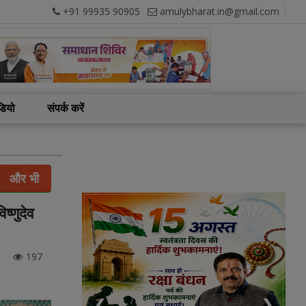
+91 99935 90905
amulybharat.in@gmail.com
डियो
संपर्क करें
और भी
ष्णुदेव
197
❮
❯