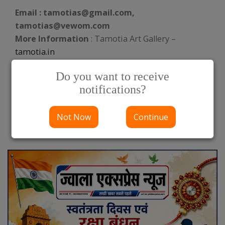
Email : tamotias@gmail.com,
tamotias@vewom.com
More Information
: Tamotia Art Gallery –
tamotia.in
कला के रंगों, भारतीय विरासत और रचनात्मक अभिव्यक्ति का यह भव्य
Do you want to receive
उत्सव केवल दो दिनों के लिए आयोजित किया जा रहा है। यदि आप
notifications?
कला के प्रति रुचि रखते हैं, तो इस विशेष प्रदर्शनी का हिस्सा बनना न
भूलें।
Not Now
Continue