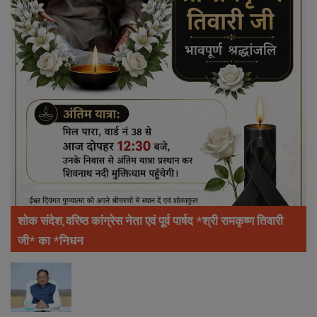
शोक संदेश,वरिष्ठ कांग्रेस नेता एवं पूर्व पार्षद *श्री रामकृष्ण तिवारी
जी* का *निधन