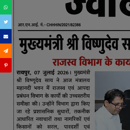
Whatsapp
Twitter
Email
SMS
Pintrest