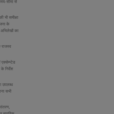
 समय-सीमा से
भी समीक्षा
ोजना के
 अभिलेखों का
कि राजस्व
क्सेम्प्टेड
े निर्देश
था उपलब्ध
नाना सभी
मांतरण,
 कर नागरिक