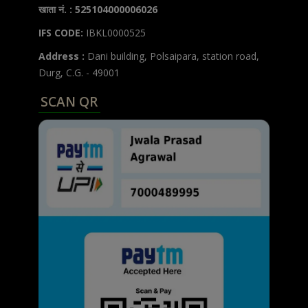
खाता नं. : 525104000006026
IFS CODE:
IBKL0000525
Address :
Dani building, Polsaipara, station road,
Durg, C.G. - 49001
SCAN QR