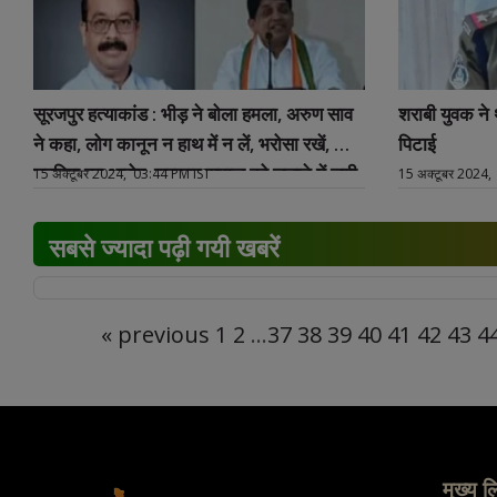
सूरजपुर हत्याकांड : भीड़ ने बोला हमला, अरुण साव
शराबी युवक ने
ने कहा, लोग कानून न हाथ में न लें, भरोसा रखें, शिव
पिटाई
डहरिया का आरोप, सरकार समाज को लड़ाने में लगी
15 अक्टूबर 2024, 03:44 PM IST
15 अक्टूबर 2024,
सबसे ज्यादा पढ़ी गयी खबरें
« previous
1
2
...
37
38
39
40
41
42
43
4
मुख्य ल