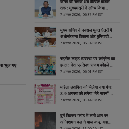
कोसा की चमक अब वैश्विक बाजार
तक : मुख्यमंत्री ने लॉन्च किया
छत्तीसगढ़ का प्रीमियम हैंडलूम ब्रांड
7 अगस्त 2026, 06:37 PM IST
'कोशल फैब
मुख्य सचिव ने नक्सल मुक्त क्षेत्रों में
अधोसंरचना विकास और बुनियादी
सुविधाओं को प्राथमिकता देने के दिए
7 अगस्त 2026, 06:34 PM IST
निर्देश
स्ट्रीट लाइट व्यवस्था पर कांग्रेस का
हमला: नेता प्रतिपक्ष संजय कोहले ने
ना भूल गए
महापौर को भेंट की लालटेन, घेराव की
7 अगस्त 2026, 06:01 PM IST
दी चेतावनी
महिला उद्यमिता को मिलेगा नया मंच:
8-9 अगस्त को लगेगा 'मेरे सपनों का
आँगन' मेला
7 अगस्त 2026, 05:44 PM IST
दुर्ग फिल्टर प्लांट में लगी आग पर
अग्निशमन दल ने पाया काबू, बड़ा
हादसा टला
7 अगस्त 2026, 11:00 AM IST